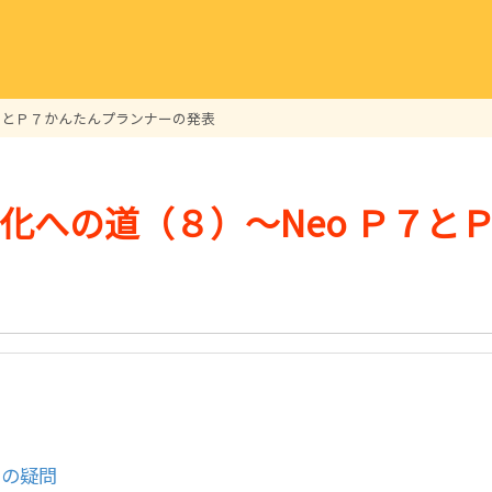
７とＰ７かんたんプランナーの発表
化への道（８）～Neo Ｐ７と
つの疑問