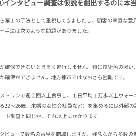
～①インタビュー調査は仮説を創出するのに本
ら第１の手法として重視してきましたし、顧客の率直な意
ー手法は次のような問題がありました。
が確保できないとうまく進行しません。特に技術色の強い
か確保ができません。地方都市ではなおさら困難です。
ストランで週２回以上食事し、１日平均１万歩以上ウォー
る22～26歳、未婚の女性会社員など）を集めるには外部
ケート調査と同じか、それ以上にかかります。
タビューで数名の意見を聴取しますが、残念ながら多数の