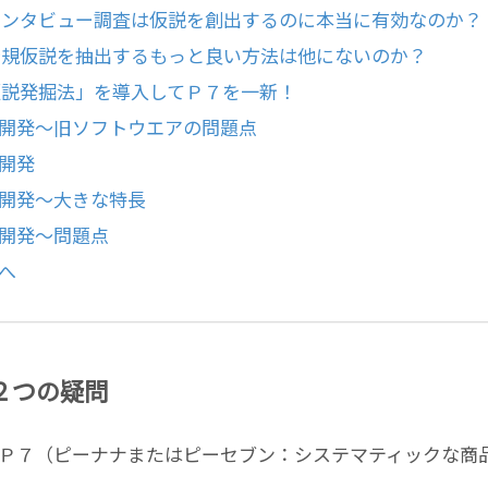
①インタビュー調査は仮説を創出するのに本当に有効なのか？
②新規仮説を抽出するもっと良い方法は他にないのか？
「仮説発掘法」を導入してＰ７を一新！
開発～旧ソフトウエアの問題点
開発
開発～大きな特長
開発～問題点
誕生へ
～２つの疑問
Ｐ７（ピーナナまたはピーセブン：システマティックな商