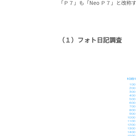
「Ｐ７」も「Neo Ｐ７」と改称
（１）フォト日記調査