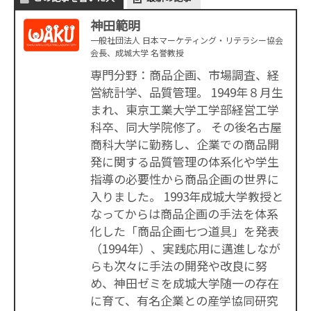
神田範明
一般社団法人 日本マーケティング・リテラシー協会
会長、成城大学 名誉教授
専門分野：商品企画、市場調査、経
営統計学、品質管理。 1949年８月生
まれ、東京工業大学工学部経営工学
科卒、同大学院修了。 その後名古屋
商科大学に勤務し、企業での商品開
発に関する品質管理の体系化や学生
指導の必要性から商品企画の世界に
入りました。 1993年成城大学教授と
なってからは商品企画の手法を体系
化した「商品企画七つ道具」を発表
（1994年）、実践応用に邁進しなが
らも次々に手法の開発や改良に努
め、神田ゼミを成城大学随一の存在
に育て、有名企業との産学協同研究