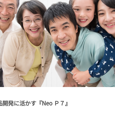
開発に活かす『Neo Ｐ７』