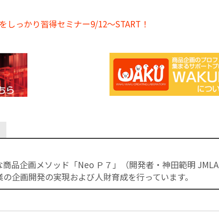
しっかり習得セミナー9/12～START！
商品企画メソッド「Neo Ｐ７」（開発者・神田範明 JML
業の企画開発の実現および人財育成を行っています。