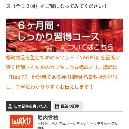
ス（全１２回）をご覧になってみてください！
感動商品を生むためのメソッド『Neo P7』を正確に
深く理解するためのカリキュラム構成です。講師は
『Neo P7』開発者である神田 範明 名誉教授が担当
し、丁寧にわかりやすくお伝えします！
この記事を書いた人
最新の記事
堀内香枝
一般社団法人 日本マーケティング・リテラシー協会
理事