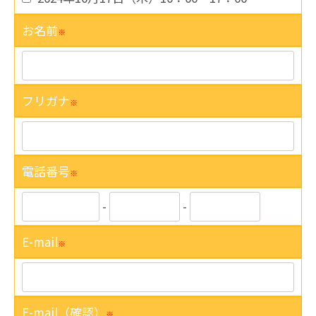
お名前
※
フリガナ
※
電話番号
※
-
-
E-mail
※
E-mail（確認）
※